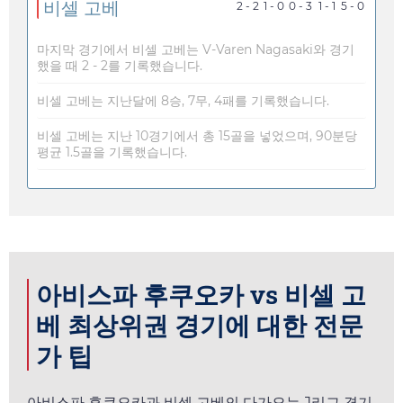
비셀 고베
2 - 2
1 - 0
0 - 3
1 - 1
5 - 0
마지막 경기에서 비셀 고베는 V-Varen Nagasaki와 경기
했을 때 2 - 2를 기록했습니다.
비셀 고베는 지난달에 8승, 7무, 4패를 기록했습니다.
비셀 고베는 지난 10경기에서 총 15골을 넣었으며, 90분당
평균 1.5골을 기록했습니다.
아비스파 후쿠오카 vs 비셀 고
베 최상위권 경기에 대한 전문
가 팁
아비스파 후쿠오카과 비셀 고베의 다가오는 J리그 경기