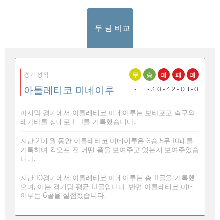
두 팀 비교
무
승
패
패
패
경기 성적
아틀레티코 미네이루
1 - 1
1 - 3
0 - 4
2 - 0
1 - 0
마지막 경기에서 아틀레티코 미네이루는 보타포고 축구와
레가타를 상대로 1 - 1를 기록했습니다.
지난 21개월 동안 아틀레티코 미네이루은 6승 5무 10패를
기록하며 킥오프 전 어떤 폼을 보여주고 있는지 보여주었습
니다.
지난 10경기에서 아틀레티코 미네이루는 총 11골을 기록했
으며, 이는 경기당 평균 1.1골입니다. 반면 아틀레티코 미네
이루는 6골을 실점했습니다.