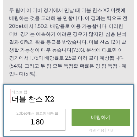
두 팀이 이 더비 경기에서 만날 때 더블 찬스 X2 마켓에
베팅하는 것을 고려해 볼 만합니다. 이 결과는 킥오프 전
20bet
에서
1.80
의 배당률로 이용 가능합니다. 이러한
더비 경기는 예측하기 어려운 경우가 많지만, 심층 분석
결과 61%의 확률 등급을 받았습니다. 더블 찬스 12이 발
생할 가능성이 매우 높습니다(73%). 분석에 따르면 이
경기에서
1.75
의 배당률로 2.5골 이하 골이 예상됩니다
(54%). 그리고 두 팀 모두 득점할 확률은 양 팀 득점 - 예
입니다(51%).
베스트 팁
더블 찬스 X2
20bet
에서 최고의 배당률
베팅하기
1.80
약관 적용 | +18