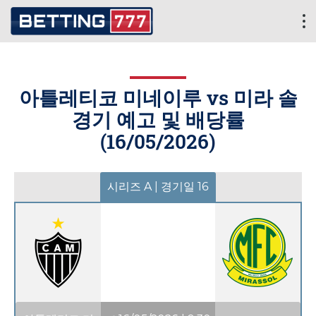
아틀레티코 미네이루 vs 미라 솔
경기 예고 및 배당률
(
16/05/2026
)
시리즈 A | 경기일 16