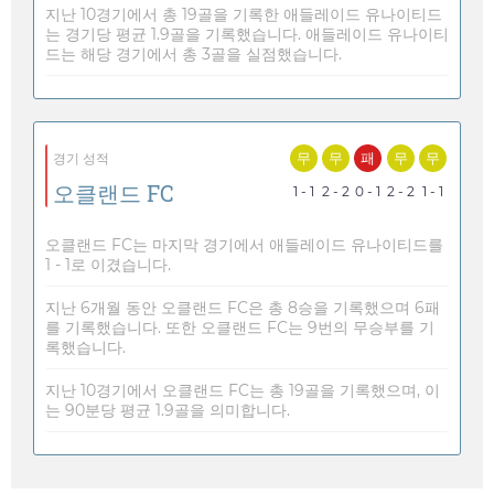
지난 10경기에서 총 19골을 기록한 애들레이드 유나이티드
는 경기당 평균 1.9골을 기록했습니다. 애들레이드 유나이티
드는 해당 경기에서 총 3골을 실점했습니다.
무
무
패
무
무
경기 성적
오클랜드 FC
1 - 1
2 - 2
0 - 1
2 - 2
1 - 1
오클랜드 FC는 마지막 경기에서 애들레이드 유나이티드를
1 - 1로 이겼습니다.
지난 6개월 동안 오클랜드 FC은 총 8승을 기록했으며 6패
를 기록했습니다. 또한 오클랜드 FC는 9번의 무승부를 기
록했습니다.
지난 10경기에서 오클랜드 FC는 총 19골을 기록했으며, 이
는 90분당 평균 1.9골을 의미합니다.