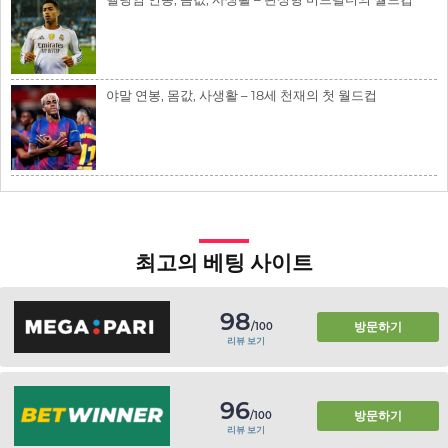
야말 연봉, 몸값, 사생활 – 18세 천재의 첫 월드컵
최고의 베팅 사이트
98
방문하기
/100
리뷰 보기
96
방문하기
/100
리뷰 보기