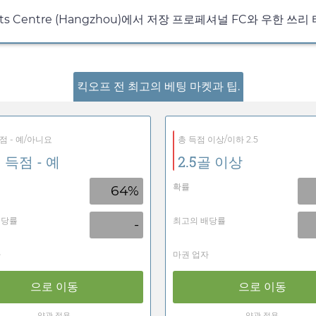
Sports Centre (Hangzhou)에서 저장 프로페셔널 FC와 우한
킥오프 전 최고의 베팅 마켓과 팁.
점 - 예/아니요
총 득점 이상/이하 2.5
 득점 - 예
2.5골 이상
확률
64%
배당률
최고의 배당률
-
자
마권 업자
으로 이동
으로 이동
약관 적용
약관 적용