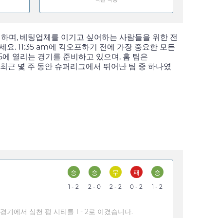
려하며, 베팅업체를 이기고 싶어하는 사람들을 위한 전
세요.
11:35 am
에 킥오프하기 전에 가장 중요한 모든
5
에 열리는 경기를 준비하고 있으며, 홈 팀은
C는 최근 몇 주 동안 슈퍼리그에서 뛰어난 팀 중 하나였
승
승
무
패
승
1 - 2
2 - 0
2 - 2
0 - 2
1 - 2
경기에서 심천 펑 시티를 1 - 2로 이겼습니다.