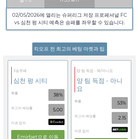
02/05/2026
에 열리는 슈퍼리그 저장 프로페셔널 FC
vs 심천 펑 시티 예측은 승패를 좌우할 수 있습니다.
킥오프 전 최고의 베팅 마켓과 팁.
3승무패
양 팀 득점 - 예/아니요
심천 펑 시티
양 팀 득점 - 아니
요
확률
38%
확률
53%
최고의 배당률
5.00
최고의 배당률
2.15
마권 업자
마권 업자
Emirbet
으로 이동