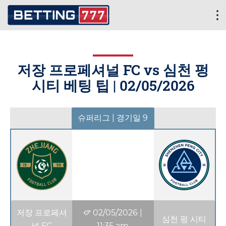
저장 프로페셔널 FC vs 심천 펑
시티 베팅 팁 |
02/05/2026
슈퍼리그 | 경기일 9
저장 프로페셔
02/05/2026
|
심천 펑 시티
널 FC
11:35 am