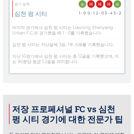
승
패
패
패
승
경기 성적
심천 펑 시티
1 - 0
0 - 1
2 - 0
3 - 4
5 - 2
마지막 경기에서 심천 펑 시티는 Liaoning Shenyang
Urban F.C.와 경기했을 때 1 - 0를 기록했습니다.
심천 펑 시티는 지난달에 3승, 1무, 6패를 기록했습니다.
지난 10경기에서 심천 펑 시티는 총 12골을 기록했으며, 이
는 90분당 평균 1.2골을 의미합니다.
저장 프로페셔널 FC vs 심천
펑 시티 경기에 대한 전문가 팁