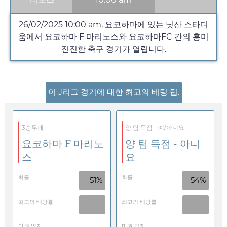
26/02/2025
10:00 am
, 요코하마에 있는 닛산 스타디
움에서 요코하마 F 마리노스와 요코하마FC 간의 흥미
진진한 축구 경기가 열립니다.
이 J리그 경기에 대한 최고의 베팅 팁.
3승무패
양 팀 득점 - 예/아니요
요코하마 F 마리노
양 팀 득점 - 아니
스
요
확률
확률
51%
54%
최고의 배당률
최고의 배당률
-
-
마권 업자
마권 업자