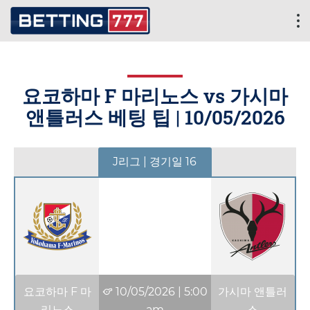
요코하마 F 마리노스 vs 가시마
앤틀러스 베팅 팁 |
10/05/2026
J리그 | 경기일 16
요코하마 F 마
10/05/2026
|
5:00
가시마 앤틀러
리노스
am
스