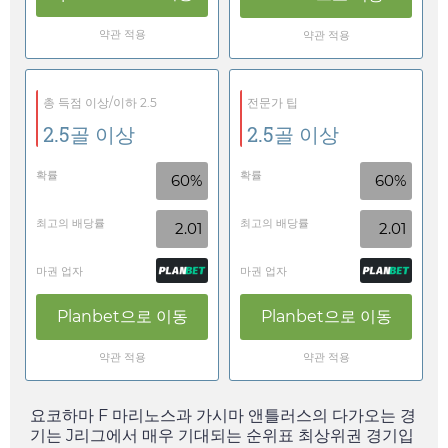
약관 적용
약관 적용
총 득점 이상/이하 2.5
전문가 팁
2.5골 이상
2.5골 이상
확률
확률
60%
60%
최고의 배당률
최고의 배당률
2.01
2.01
마권 업자
마권 업자
Planbet
으로 이동
Planbet
으로 이동
약관 적용
약관 적용
요코하마 F 마리노스과 가시마 앤틀러스의 다가오는 경
기는 J리그에서 매우 기대되는 순위표 최상위권 경기입