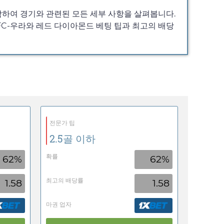
함하여 경기와 관련된 모든 세부 사항을 살펴봅니다.
FC-우라와 레드 다이아몬드 베팅 팁과 최고의 배당
전문가 팁
2.5골 이하
확률
62%
62%
최고의 배당률
1.58
1.58
마권 업자