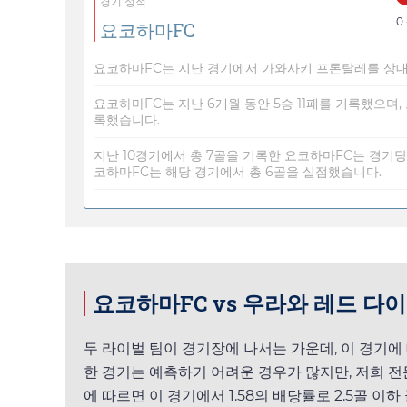
경기 성적
0 
요코하마FC
요코하마FC는 지난 경기에서 가와사키 프론탈레를 상대로 
요코하마FC는 지난 6개월 동안 5승 11패를 기록했으며,
록했습니다.
지난 10경기에서 총 7골을 기록한 요코하마FC는 경기당 
코하마FC는 해당 경기에서 총 6골을 실점했습니다.
요코하마FC vs 우라와 레드 다
두 라이벌 팀이 경기장에 나서는 가운데, 이 경기에 
한 경기는 예측하기 어려운 경우가 많지만, 저희 전문
에 따르면 이 경기에서
1.58
의 배당률로 2.5골 이하