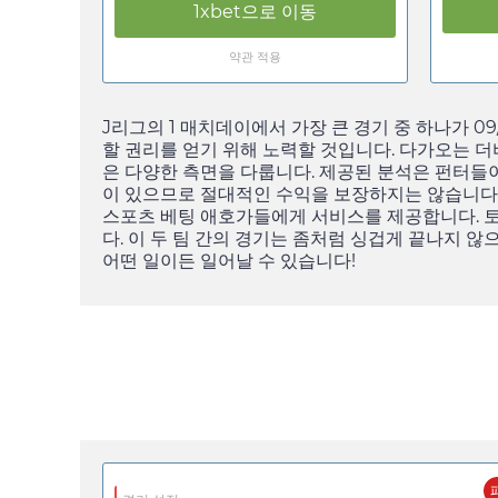
1xbet
으로 이동
약관 적용
J리그의 1 매치데이에서 가장 큰 경기 중 하나가
09
할 권리를 얻기 위해 노력할 것입니다. 다가오는 더비
은 다양한 측면을 다룹니다. 제공된 분석은 펀터들
이 있으므로 절대적인 수익을 보장하지는 않습니다.
스포츠 베팅 애호가들에게 서비스를 제공합니다.
다. 이 두 팀 간의 경기는 좀처럼 싱겁게 끝나지 
어떤 일이든 일어날 수 있습니다!