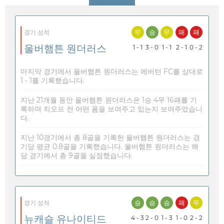
무
승
무
패
패
경기 성적
울버햄튼 원더러스
1 - 1
3 - 0
1 - 1
2 - 1
0 - 2
마지막 경기에서 울버햄튼 원더러스는 에버턴 FC를 상대로
1 - 1를 기록했습니다.
지난 21개월 동안 울버햄튼 원더러스은 1승 4무 16패를 기
록하며 킥오프 전 어떤 폼을 보여주고 있는지 보여주었습니
다.
지난 10경기에서 총 8골을 기록한 울버햄튼 원더러스는 경
기당 평균 0.8골을 기록했습니다. 울버햄튼 원더러스는 해
당 경기에서 총 9골을 실점했습니다.
승
승
승
패
무
경기 성적
뉴캐슬 유나이티드
4 - 3
2 - 0
1 - 3
1 - 0
2 - 2