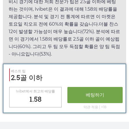
비시 경기에 대한 저희 전문가 팁은 2.5골 이하에 베팅
하는 것이며,
Ivibet
은 이 결과에 대해
1.58
의 배당률을
제공합니다. 분석 및 경기 전 통계에 따르면 이 마켓은
토요일
킥오프 전에 60%의 확률을 갖습니다.더블 찬스
12이 발생할 가능성이 매우 높습니다(72%). 분석에 따르
면 이 경기에서
1.58
의 배당률로 2.5골 이하 골이 예상됩
니다(60%). 그리고 두 팀 모두 득점할 확률은 양 팀 득점
- 아니요입니다(53%).
베스트 팁
2.5골 이하
Ivibet
에서 최고의 배당률
베팅하기
1.58
약관 적용 | +18