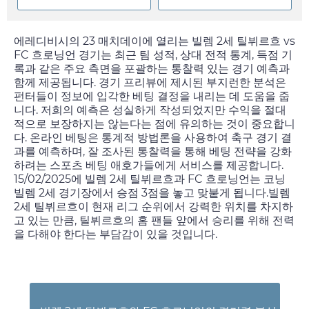
에레디비시의 23 매치데이에 열리는 빌렘 2세 틸뷔르흐 vs
FC 흐로닝언 경기는 최근 팀 성적, 상대 전적 통계, 득점 기
록과 같은 주요 측면을 포괄하는 통찰력 있는 경기 예측과
함께 제공됩니다. 경기 프리뷰에 제시된 부지런한 분석은
펀터들이 정보에 입각한 베팅 결정을 내리는 데 도움을 줍
니다. 저희의 예측은 성실하게 작성되었지만 수익을 절대
적으로 보장하지는 않는다는 점에 유의하는 것이 중요합니
다. 온라인 베팅은 통계적 방법론을 사용하여 축구 경기 결
과를 예측하며, 잘 조사된 통찰력을 통해 베팅 전략을 강화
하려는 스포츠 베팅 애호가들에게 서비스를 제공합니다.
15/02/2025
에 빌렘 2세 틸뷔르흐과 FC 흐로닝언는 코닝
빌렘 2세 경기장에서 승점 3점을 놓고 맞붙게 됩니다.빌렘
2세 틸뷔르흐이 현재 리그 순위에서 강력한 위치를 차지하
고 있는 만큼, 틸뷔르흐의 홈 팬들 앞에서 승리를 위해 전력
을 다해야 한다는 부담감이 있을 것입니다.