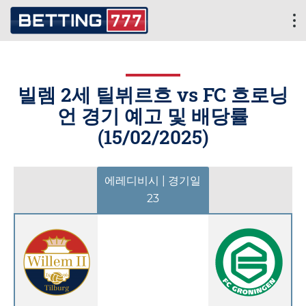
빌렘 2세 틸뷔르흐 vs FC 흐로닝
언 경기 예고 및 배당률
(
15/02/2025
)
에레디비시 | 경기일
23