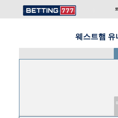
웨스트햄 유나