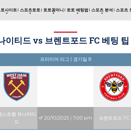
토토사이트
스포츠토토
토토꽁머니
토토 배팅법
스포츠 분석
스포츠 
이티드 vs 브렌트포드 FC 베팅 팁 
프리미어 리그 | 경기일 8
웨스트햄 유나이티
20/10/2025
|
7:00 pm
브렌트포드 FC
드