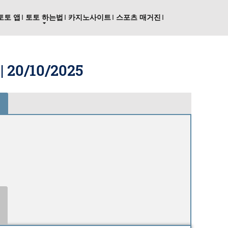
토토 앱
토토 하는법
카지노사이트
스포츠 매거진
|
20/10/2025