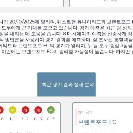
하나가
20/10/2025
에 열리며, 웨스트햄 유나이티드과 브렌트포드 
 모두에게 큰 기대를 모으고 있습니다. 경기 예측은 최근 팀 성적,
정을 내리는 데 도움을 줍니다. 8 매치데이의 예측은 신중하게
적 방법론을 사용하여 경기 결과를 예측하며, 잘 조사된 통찰력
티드과 브렌트포드 FC의 경기가 열리며, 두 팀 모두 승점 3점을
면 이번에는 브렌트포드 FC이 승리할 가능성이 높습니다. 하지만 
최근 경기 결과 상세 분석
패
무
패
패
승
경기 성적
- 0
1 - 1
1 - 2
0 - 3
0 - 3
브렌트포드 FC