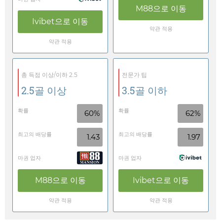
M88
으로 이동
Ivibet
으로 이동
약관 적용
약관 적용
총 득점 이상/이하 2.5
전문가 팁
2.5골 이상
3.5골 이하
확률
확률
60%
62%
최고의 배당률
최고의 배당률
1.43
1.97
마권 업자
마권 업자
M88
으로 이동
Ivibet
으로 이동
약관 적용
약관 적용