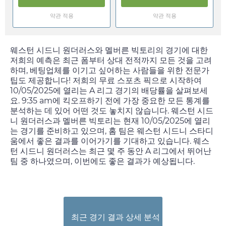
약관 적용
약관 적용
웨스턴 시드니 원더러스와 멜버른 빅토리의 경기에 대한
저희의 예측은 최근 폼부터 상대 전적까지 모든 것을 고려
하며, 베팅업체를 이기고 싶어하는 사람들을 위한 전문가
팁도 제공합니다! 저희의 무료 스포츠 픽으로 시작하여
10/05/2025
에 열리는 A 리그 경기의 배당률을 살펴보세
요.
9:35 am
에 킥오프하기 전에 가장 중요한 모든 통계를
분석하는 데 있어 어떤 것도 놓치지 않습니다. 웨스턴 시드
니 원더러스과 멜버른 빅토리는 현재
10/05/2025
에 열리
는 경기를 준비하고 있으며, 홈 팀은 웨스턴 시드니 스타디
움에서 좋은 결과를 이어가기를 기대하고 있습니다. 웨스
턴 시드니 원더러스는 최근 몇 주 동안 A 리그에서 뛰어난
팀 중 하나였으며, 이번에도 좋은 결과가 예상됩니다.
최근 경기 결과 상세 분석