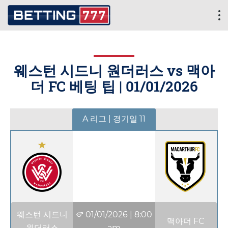
웨스턴 시드니 원더러스 vs 맥아
더 FC 베팅 팁 |
01/01/2026
A 리그 | 경기일 11
웨스턴 시드니
01/01/2026
|
8:00
맥아더 FC
원더러스
am