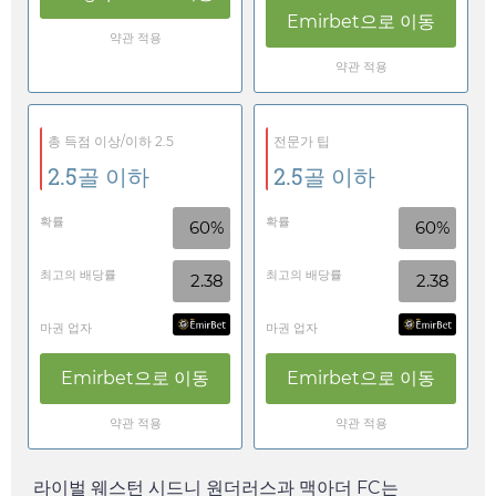
Emirbet
으로 이동
약관 적용
약관 적용
총 득점 이상/이하 2.5
전문가 팁
2.5골 이하
2.5골 이하
확률
확률
60%
60%
최고의 배당률
최고의 배당률
2.38
2.38
마권 업자
마권 업자
Emirbet
으로 이동
Emirbet
으로 이동
약관 적용
약관 적용
라이벌 웨스턴 시드니 원더러스과 맥아더 FC는