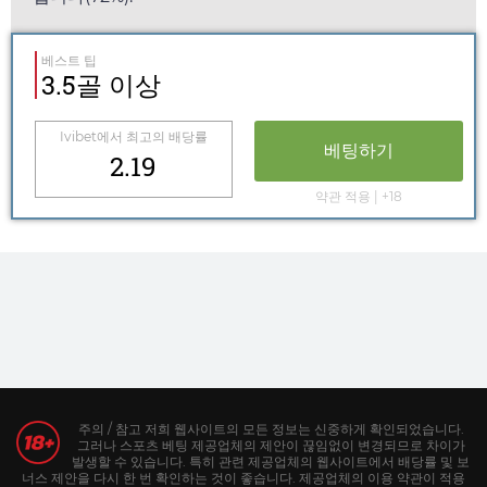
베스트 팁
3.5골 이상
Ivibet
에서 최고의 배당률
베팅하기
2.19
약관 적용 | +18
주의 / 참고 저희 웹사이트의 모든 정보는 신중하게 확인되었습니다.
그러나 스포츠 베팅 제공업체의 제안이 끊임없이 변경되므로 차이가
발생할 수 있습니다. 특히 관련 제공업체의 웹사이트에서 배당률 및 보
너스 제안을 다시 한 번 확인하는 것이 좋습니다. 제공업체의 이용 약관이 적용