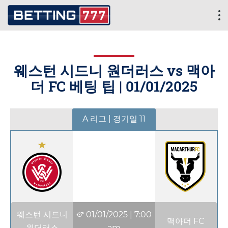
웨스턴 시드니 원더러스 vs 맥아
더 FC 베팅 팁 |
01/01/2025
A 리그 | 경기일 11
웨스턴 시드니
01/01/2025
|
7:00
맥아더 FC
원더러스
am