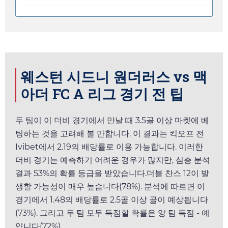
웨스턴 시드니 원더러스 vs 맥
아더 FC A 리그 경기 전 팁
두 팀이 이 더비 경기에서 만날 때 3.5골 이상 마켓에 베
팅하는 것을 고려해 볼 만합니다. 이 결과는 킥오프 전
Ivibet
에서
2.19
의 배당률로 이용 가능합니다. 이러한
더비 경기는 예측하기 어려운 경우가 많지만, 심층 분석
결과 53%의 확률 등급을 받았습니다.더블 찬스 12이 발
생할 가능성이 매우 높습니다(78%). 분석에 따르면 이
경기에서
1.48
의 배당률로 2.5골 이상 골이 예상됩니다
(73%). 그리고 두 팀 모두 득점할 확률은 양 팀 득점 - 예
입니다(72%).