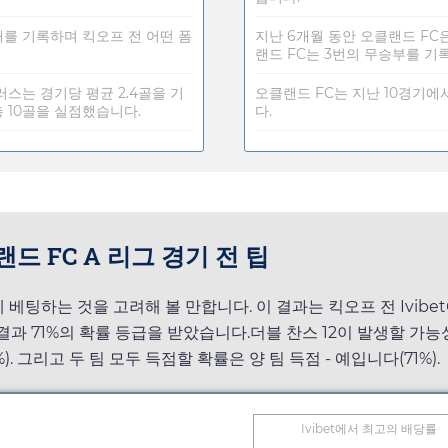
패를 기록하며 킥오프 전 어떤 폼
지난 6개월 동안 오클랜드 FC
랜드 FC는 3번의 무승부를 기
러스는 경기당 평균 2.4골을 기
오클랜드 FC는 지난 10경기에서
 10골을 실점했습니다.
다.
드 FC A 리그 경기 전 팁
켓에 베팅하는 것을 고려해 볼 만합니다. 이 결과는 킥오프 전
Ivibet
과 71%의 확률 등급을 받았습니다.더블 찬스 12이 발생할 가능성
. 그리고 두 팀 모두 득점할 확률은 양 팀 득점 - 예입니다(71%).
Ivibet
에서 최고의 배당률