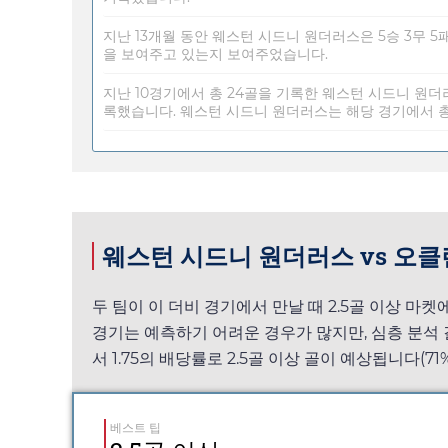
지난 13개월 동안 웨스턴 시드니 원더러스은 5승 3무 5
을 보여주고 있는지 보여주었습니다.
지난 10경기에서 총 24골을 기록한 웨스턴 시드니 원더
록했습니다. 웨스턴 시드니 원더러스는 해당 경기에서 총
웨스턴 시드니 원더러스 vs 오클랜
두 팀이 이 더비 경기에서 만날 때 2.5골 이상 마
경기는 예측하기 어려운 경우가 많지만, 심층 분석 결
서
1.75
의 배당률로 2.5골 이상 골이 예상됩니다(71%)
베스트 팁