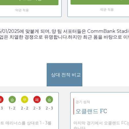
약관 적용
약관 적용
6/01/2025
에 맞붙게 되며, 양 팀 서포터들은 CommBank Stadi
업은 치열한 경쟁으로 유명합니다.하지만 최근 폼을 바탕으로 이
상대 전적 비교
패
승
무
패
승
경기 성적
- 3
1 - 2
2 - 2
2 - 3
2 - 3
오클랜드 FC
 매리너스를 상대로 1 - 3를
마지막 경기에서 오클랜드 FC는
습니다.