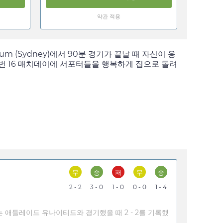
약관 적용
um (Sydney)에서 90분 경기가 끝날 때 자신이 응
번 16 매치데이에 서포터들을 행복하게 집으로 돌려
무
승
패
무
승
2 - 2
3 - 0
1 - 0
0 - 0
1 - 4
 애들레이드 유나이티드와 경기했을 때 2 - 2를 기록했