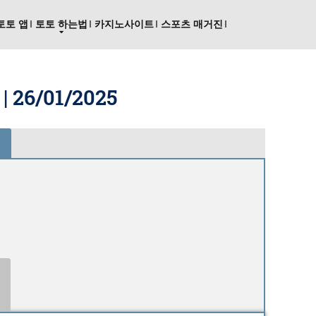
토토 앱
토토 하는법
카지노사이트
스포츠 매거진
|
26/01/2025