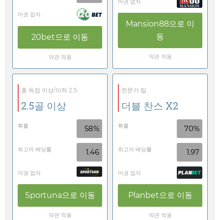
마권 업자
마권 업자
Mansion88
으로 이
동
20bet
으로 이동
약관 적용
약관 적용
총 득점 이상/이하 2.5
전문가 팁
2.5골 이상
더블 찬스 X2
확률
확률
58%
70%
최고의 배당률
최고의 배당률
1.46
1.97
마권 업자
마권 업자
Sportuna
으로 이동
Planbet
으로 이동
약관 적용
약관 적용