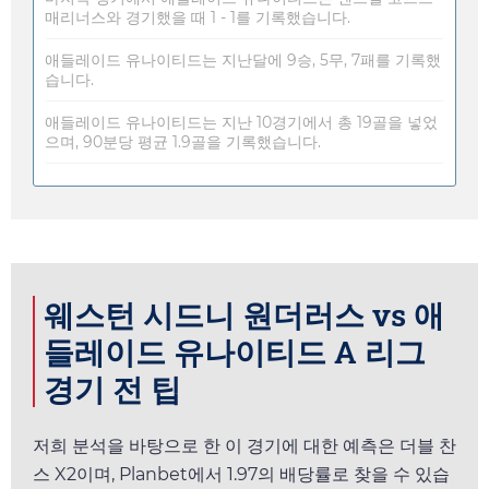
매리너스와 경기했을 때 1 - 1를 기록했습니다.
애들레이드 유나이티드는 지난달에 9승, 5무, 7패를 기록했
습니다.
애들레이드 유나이티드는 지난 10경기에서 총 19골을 넣었
으며, 90분당 평균 1.9골을 기록했습니다.
웨스턴 시드니 원더러스 vs 애
들레이드 유나이티드 A 리그
경기 전 팁
저희 분석을 바탕으로 한 이 경기에 대한 예측은 더블 찬
스 X2이며,
Planbet
에서
1.97
의 배당률로 찾을 수 있습