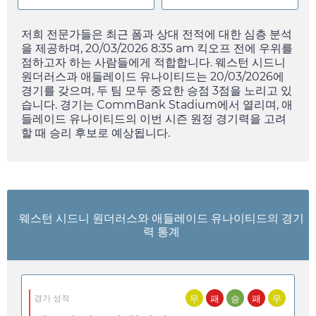
저희 전문가들은 최근 폼과 상대 전적에 대한 심층 분석
을 제공하며,
20/03/2026 8:35 am
킥오프 전에 우위를
점하고자 하는 사람들에게 적합합니다. 웨스턴 시드니
원더러스과 애들레이드 유나이티드는
20/03/2026
에
경기를 갖으며, 두 팀 모두 중요한 승점 3점을 노리고 있
습니다. 경기는 CommBank Stadium에서 열리며, 애
들레이드 유나이티드의 이번 시즌 원정 경기력을 고려
할 때 승리 후보로 예상됩니다.
웨스턴 시드니 원더러스와 애들레이드 유나이티드의 경기
력 통계
무
패
승
패
무
경기 성적