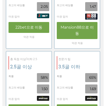
최고의 배당률
최고의 배당률
2.05
1.47
마권 업자
마권 업자
22bet
으로 이동
Mansion88
으로 이
동
약관 적용
약관 적용
총 득점 이상/이하 2.5
전문가 팁
2.5골 이상
3.5골 이하
확률
확률
58%
65%
최고의 배당률
최고의 배당률
1.50
1.69
마권 업자
마권 업자