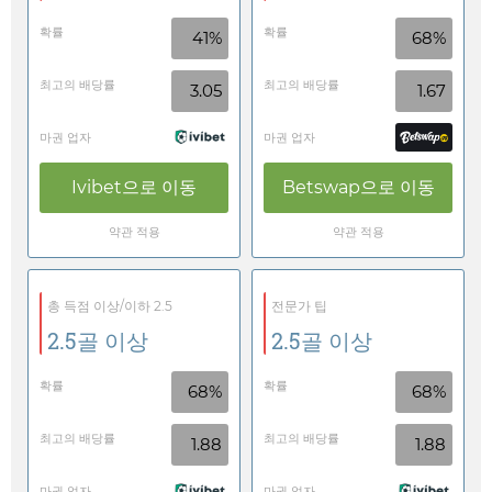
확률
확률
41%
68%
최고의 배당률
최고의 배당률
3.05
1.67
마권 업자
마권 업자
Ivibet
으로 이동
Betswap
으로 이동
약관 적용
약관 적용
총 득점 이상/이하 2.5
전문가 팁
2.5골 이상
2.5골 이상
확률
확률
68%
68%
최고의 배당률
최고의 배당률
1.88
1.88
마권 업자
마권 업자