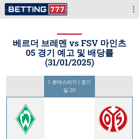
베르더 브레멘 vs FSV 마인츠
05 경기 예고 및 배당률
(
31/01/2025
)
1. 분데스리가 | 경기
일 20