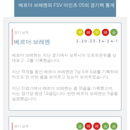
베르더 브레멘와 FSV 마인츠 05의 경기력 통계
무
패
무
패
승
경기 성적
베르더 브레멘
2 - 2
0 - 2
3 - 3
4 - 2
4 - 1
베르더 브레멘는 지난 경기에서 보루시아 도르트문트를 상
대로 2 - 2를 기록했습니다.
지난 19개월 동안 베르더 브레멘은 7승 6무 6패를 기록하며
킥오프 전 어떤 폼을 보여주고 있는지 보여주었습니다.
지난 10경기에서 베르더 브레멘는 총 18골을 기록했으며,
이는 경기당 평균 1.8골입니다. 반면 베르더 브레멘는 9골을
실점했습니다.
승
패
패
승
승
경기 성적