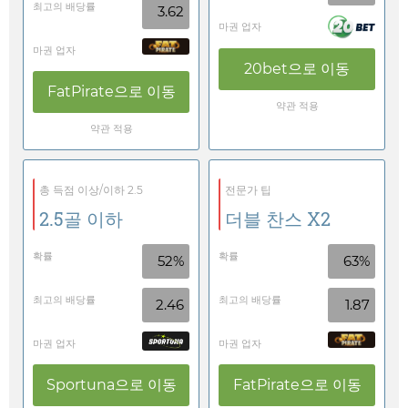
최고의 배당률
3.62
마권 업자
마권 업자
20bet
으로 이동
FatPirate
으로 이동
약관 적용
약관 적용
총 득점 이상/이하 2.5
전문가 팁
2.5골 이하
더블 찬스 X2
확률
확률
52%
63%
최고의 배당률
최고의 배당률
2.46
1.87
마권 업자
마권 업자
Sportuna
으로 이동
FatPirate
으로 이동