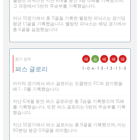
웰링턴 피닉스는 지난 6개월 동안 5승 12패를 기록했으며,
그 과정에서 5번의 무승부를 기록했습니다.
지난 10경기에서 총 11골을 기록한 웰링턴 피닉스는 경기당
평균 1.1골을 기록했습니다. 웰링턴 피닉스는 해당 경기에서
총 6골을 실점했습니다.
패
승
패
패
패
경기 성적
퍼스 글로리
1 - 0
4 - 1
3 - 1
3 - 1
1 - 3
마지막 경기에서 퍼스 글로리는 오클랜드 FC와 경기했을
때 1 - 0를 기록했습니다.
지난 6개월 동안 퍼스 글로리은 총 3승을 기록했으며 15패
를 기록했습니다. 또한 퍼스 글로리는 5번의 무승부를 기록
했습니다.
지난 10경기에서 퍼스 글로리는 총 9골을 기록했으며, 이는
90분당 평균 0.9골을 의미합니다.