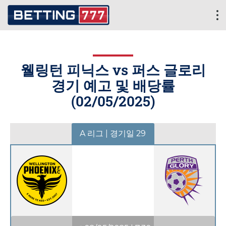
웰링턴 피닉스 vs 퍼스 글로리
경기 예고 및 배당률
(
02/05/2025
)
A 리그 | 경기일 29