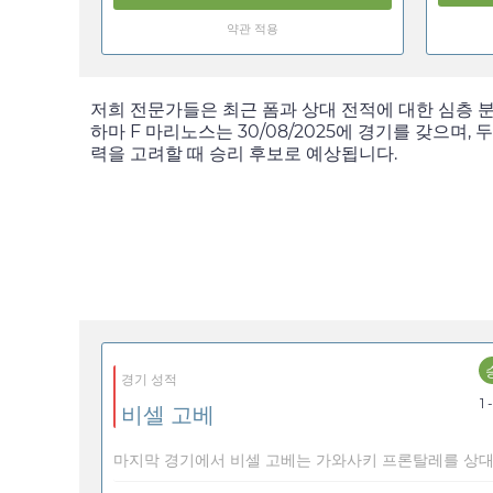
약관 적용
저희 전문가들은 최근 폼과 상대 전적에 대한 심층 
하마 F 마리노스는
30/08/2025
에 경기를 갖으며, 
력을 고려할 때 승리 후보로 예상됩니다.
경기 성적
1 
비셀 고베
마지막 경기에서 비셀 고베는 가와사키 프론탈레를 상대로 