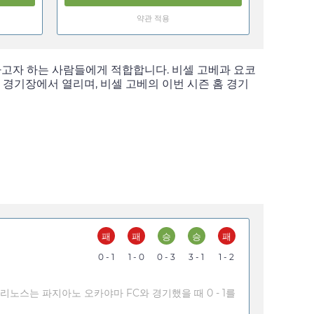
약관 적용
고자 하는 사람들에게 적합합니다. 비셀 고베과 요코
 경기장에서 열리며, 비셀 고베의 이번 시즌 홈 경기
패
패
승
승
패
0 - 1
1 - 0
0 - 3
3 - 1
1 - 2
리노스는 파지아노 오카야마 FC와 경기했을 때 0 - 1를