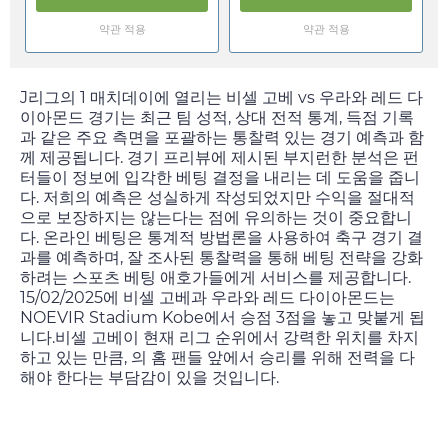
약관 적용
약관 적용
J리그의 1 매치데이에 열리는 비셀 고베 vs 우라와 레드 다
이아몬드 경기는 최근 팀 성적, 상대 전적 통계, 득점 기록
과 같은 주요 측면을 포괄하는 통찰력 있는 경기 예측과 함
께 제공됩니다. 경기 프리뷰에 제시된 부지런한 분석은 펀
터들이 정보에 입각한 베팅 결정을 내리는 데 도움을 줍니
다. 저희의 예측은 성실하게 작성되었지만 수익을 절대적
으로 보장하지는 않는다는 점에 유의하는 것이 중요합니
다. 온라인 베팅은 통계적 방법론을 사용하여 축구 경기 결
과를 예측하며, 잘 조사된 통찰력을 통해 베팅 전략을 강화
하려는 스포츠 베팅 애호가들에게 서비스를 제공합니다.
15/02/2025
에 비셀 고베과 우라와 레드 다이아몬드는
NOEVIR Stadium Kobe에서 승점 3점을 놓고 맞붙게 됩
니다.비셀 고베이 현재 리그 순위에서 강력한 위치를 차지
하고 있는 만큼, 의 홈 팬들 앞에서 승리를 위해 전력을 다
해야 한다는 부담감이 있을 것입니다.