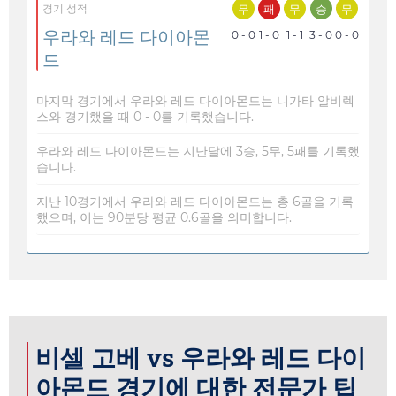
무
패
무
승
무
경기 성적
우라와 레드 다이아몬
0 - 0
1 - 0
1 - 1
3 - 0
0 - 0
드
마지막 경기에서 우라와 레드 다이아몬드는 니가타 알비렉
스와 경기했을 때 0 - 0를 기록했습니다.
우라와 레드 다이아몬드는 지난달에 3승, 5무, 5패를 기록했
습니다.
지난 10경기에서 우라와 레드 다이아몬드는 총 6골을 기록
했으며, 이는 90분당 평균 0.6골을 의미합니다.
비셀 고베 vs 우라와 레드 다이
아몬드 경기에 대한 전문가 팁