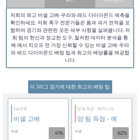
저희의 최고 비셀 고베-우라와 레드 다이아몬드 예측을
확인하세요. 저희 축구 전문가들은 폼과 과거 전적을 포
함하여 경기와 관련된 모든 세부 사항을 살펴봅니다. 저
희 팀의 헌신과 정교한 도구, 철저한 데이터 분석을 통
해 에서 킥오프 전 가장 신뢰할 수 있는 비셀 고베-우라
와 레드 다이아몬드 베팅 팁과 최고의 배당률을 제공합
니다.
이 J리그 경기에 대한 최고의 베팅 팁.
3승무패
양 팀 득점 - 예/아니요
비셀 고베
양 팀 득점 - 예
확률
확률
41%
62%