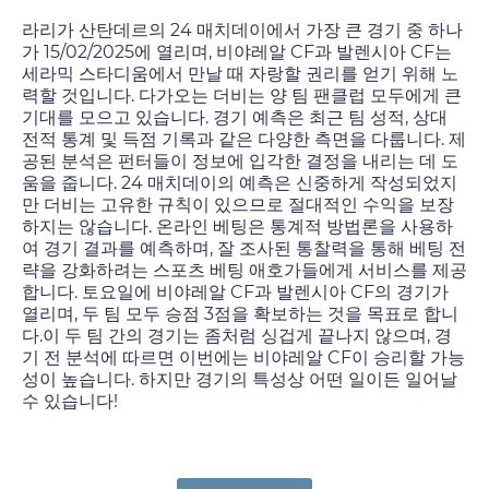
라리가 산탄데르의 24 매치데이에서 가장 큰 경기 중 하나
가
15/02/2025
에 열리며, 비야레알 CF과 발렌시아 CF는
세라믹 스타디움에서 만날 때 자랑할 권리를 얻기 위해 노
력할 것입니다. 다가오는 더비는 양 팀 팬클럽 모두에게 큰
기대를 모으고 있습니다. 경기 예측은 최근 팀 성적, 상대
전적 통계 및 득점 기록과 같은 다양한 측면을 다룹니다. 제
공된 분석은 펀터들이 정보에 입각한 결정을 내리는 데 도
움을 줍니다. 24 매치데이의 예측은 신중하게 작성되었지
만 더비는 고유한 규칙이 있으므로 절대적인 수익을 보장
하지는 않습니다. 온라인 베팅은 통계적 방법론을 사용하
여 경기 결과를 예측하며, 잘 조사된 통찰력을 통해 베팅 전
략을 강화하려는 스포츠 베팅 애호가들에게 서비스를 제공
합니다.
토요일
에 비야레알 CF과 발렌시아 CF의 경기가
열리며, 두 팀 모두 승점 3점을 확보하는 것을 목표로 합니
다.이 두 팀 간의 경기는 좀처럼 싱겁게 끝나지 않으며, 경
기 전 분석에 따르면 이번에는 비야레알 CF이 승리할 가능
성이 높습니다. 하지만 경기의 특성상 어떤 일이든 일어날
수 있습니다!