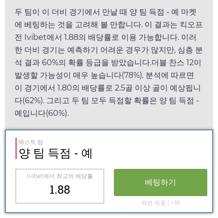
두 팀이 이 더비 경기에서 만날 때 양 팀 득점 - 예 마켓
에 베팅하는 것을 고려해 볼 만합니다. 이 결과는 킥오프
전
Ivibet
에서
1.88
의 배당률로 이용 가능합니다. 이러
한 더비 경기는 예측하기 어려운 경우가 많지만, 심층 분
석 결과 60%의 확률 등급을 받았습니다.더블 찬스 12이
발생할 가능성이 매우 높습니다(78%). 분석에 따르면
이 경기에서
1.80
의 배당률로 2.5골 이상 골이 예상됩니
다(62%). 그리고 두 팀 모두 득점할 확률은 양 팀 득점 -
예입니다(60%).
베스트 팁
양 팀 득점 - 예
Ivibet
에서 최고의 배당률
베팅하기
1.88
약관 적용 | +18