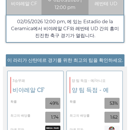
비야레알 CF
레반테 UD
12:00 pm
02/05/2026
12:00 pm
, 에 있는 Estadio de la
Ceramica에서 비야레알 CF와 레반테 UD 간의 흥미
진진한 축구 경기가 열립니다.
이 라리가 산탄데르 경기를 위한 최고의 팁을 확인하세요.
3승무패
양 팀 득점 - 예/아니요
비야레알 CF
양 팀 득점 - 예
확률
확률
49%
53%
최고의 배당률
최고의 배당률
1.74
1.62
마권 업자
마권 업자