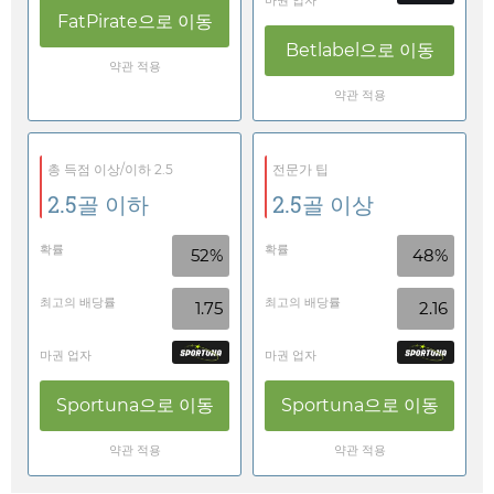
마권 업자
FatPirate
으로 이동
Betlabel
으로 이동
약관 적용
약관 적용
총 득점 이상/이하 2.5
전문가 팁
2.5골 이하
2.5골 이상
확률
확률
52%
48%
최고의 배당률
최고의 배당률
1.75
2.16
마권 업자
마권 업자
Sportuna
으로 이동
Sportuna
으로 이동
약관 적용
약관 적용