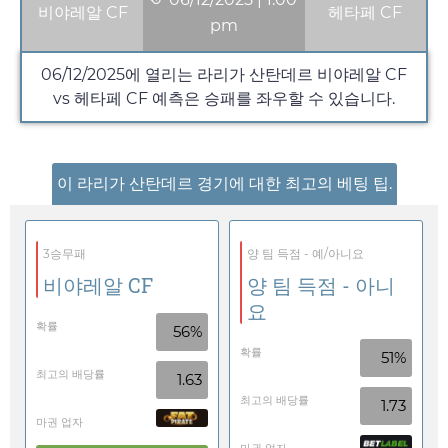
비야레알 CF
헤타페 CF
pm
06/12/2025
에 열리는 라리가 산탄데르 비야레알 CF
vs 헤타페 CF 예측은 승패를 좌우할 수 있습니다.
이 라리가 산탄데르 경기에 대한 최고의 베팅 팁.
3승무패
양 팀 득점 - 예/아니요
비야레알 CF
양 팀 득점 - 아니
요
확률
56%
확률
51%
최고의 배당률
1.63
최고의 배당률
1.73
마권 업자