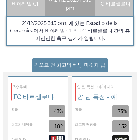
비야레알 CF
FC 바르셀로나
pm
21/12/2025
3:15 pm
, 에 있는 Estadio de la
Ceramica에서 비야레알 CF와 FC 바르셀로나 간의 흥
미진진한 축구 경기가 열립니다.
킥오프 전 최고의 베팅 마켓과 팁.
3승무패
양 팀 득점 - 예/아니요
FC 바르셀로나
양 팀 득점 - 예
확률
확률
43%
75%
최고의 배당률
최고의 배당률
1.82
1.32
마권 업자
마권 업자