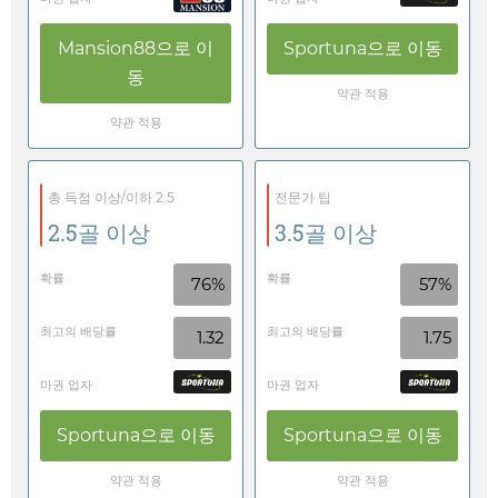
Mansion88
으로 이
Sportuna
으로 이동
동
약관 적용
약관 적용
총 득점 이상/이하 2.5
전문가 팁
2.5골 이상
3.5골 이상
확률
확률
76%
57%
최고의 배당률
최고의 배당률
1.32
1.75
마권 업자
마권 업자
Sportuna
으로 이동
Sportuna
으로 이동
약관 적용
약관 적용