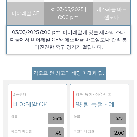
03/03/2025
|
에스파뇰 바르
비야레알 CF
8:00 pm
셀로나
03/03/2025
8:00 pm
, 비야레알에 있는 세라믹 스타
디움에서 비야레알 CF와 에스파뇰 바르셀로나 간의 흥
미진진한 축구 경기가 열립니다.
킥오프 전 최고의 베팅 마켓과 팁.
3승무패
양 팀 득점 - 예/아니요
비야레알 CF
양 팀 득점 - 예
확률
확률
56%
53%
최고의 배당률
최고의 배당률
1.48
2.00