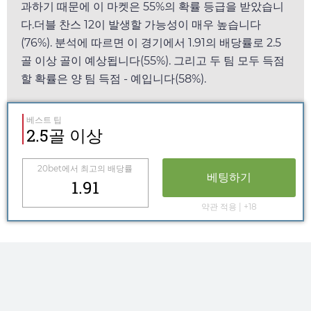
과하기 때문에 이 마켓은 55%의 확률 등급을 받았습니
다.더블 찬스 12이 발생할 가능성이 매우 높습니다
(76%). 분석에 따르면 이 경기에서
1.91
의 배당률로 2.5
골 이상 골이 예상됩니다(55%). 그리고 두 팀 모두 득점
할 확률은 양 팀 득점 - 예입니다(58%).
베스트 팁
2.5골 이상
20bet
에서 최고의 배당률
베팅하기
1.91
약관 적용 | +18