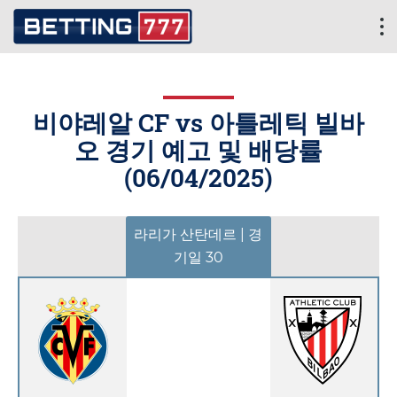
비야레알 CF vs 아틀레틱 빌바
오 경기 예고 및 배당률
(
06/04/2025
)
라리가 산탄데르 | 경
기일 30