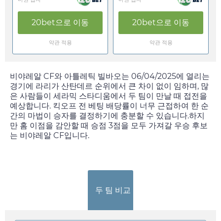
20bet
으로 이동
20bet
으로 이동
약관 적용
약관 적용
비야레알 CF와 아틀레틱 빌바오는
06/04/2025
에 열리는
경기에 라리가 산탄데르 순위에서 큰 차이 없이 임하며, 많
은 사람들이 세라믹 스타디움에서 두 팀이 만날 때 접전을
예상합니다. 킥오프 전 베팅 배당률이 너무 근접하여 한 순
간의 마법이 승자를 결정하기에 충분할 수 있습니다.하지
만 홈 이점을 감안할 때 승점 3점을 모두 가져갈 우승 후보
는 비야레알 CF입니다.
두 팀 비교