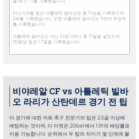
을 때 0 - 0를 기록했습니다.
지난 6개월 동안 아틀레틱 빌바오은 총 10승을 기록했으며
2패를 기록했습니다. 또한 아틀레틱 빌바오는 9번의 무승부
를 기록했습니다.
아틀레틱 빌바오는 지난 10경기에서 총 17골을 넣었으며,
90분당 평균 1.7골을 기록했습니다.
비야레알 CF vs 아틀레틱 빌바
오 라리가 산탄데르 경기 전 팁
이 경기에 대한 저희 축구 전문가의 팁은 2.5골 이상에
베팅하는 것이며, 이 마켓은
20bet
에서
1.91
의 배당률로
이용 가능합니다. 순위에서 두 팀의 차이가 몇 단계에 불