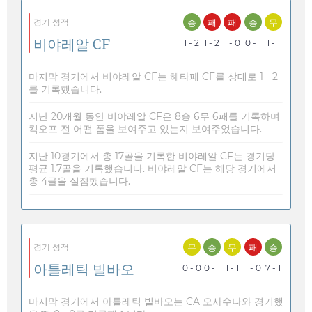
승
패
패
승
무
경기 성적
비야레알 CF
1 - 2
1 - 2
1 - 0
0 - 1
1 - 1
마지막 경기에서 비야레알 CF는 헤타페 CF를 상대로 1 - 2
를 기록했습니다.
지난 20개월 동안 비야레알 CF은 8승 6무 6패를 기록하며
킥오프 전 어떤 폼을 보여주고 있는지 보여주었습니다.
지난 10경기에서 총 17골을 기록한 비야레알 CF는 경기당
평균 1.7골을 기록했습니다. 비야레알 CF는 해당 경기에서
총 4골을 실점했습니다.
무
승
무
패
승
경기 성적
아틀레틱 빌바오
0 - 0
0 - 1
1 - 1
1 - 0
7 - 1
마지막 경기에서 아틀레틱 빌바오는 CA 오사수나와 경기했