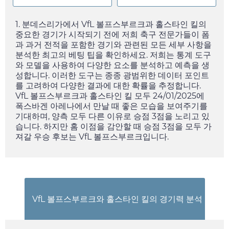
1. 분데스리가에서 VfL 볼프스부르크과 홀스타인 킬의
중요한 경기가 시작되기 전에 저희 축구 전문가들이 폼
과 과거 전적을 포함한 경기와 관련된 모든 세부 사항을
분석한 최고의 베팅 팁을 확인하세요. 저희는 통계 도구
와 모델을 사용하여 다양한 요소를 분석하고 예측을 생
성합니다. 이러한 도구는 종종 광범위한 데이터 포인트
를 고려하여 다양한 결과에 대한 확률을 추정합니다.
VfL 볼프스부르크과 홀스타인 킬 모두
24/01/2025
에
폭스바겐 아레나에서 만날 때 좋은 모습을 보여주기를
기대하며, 양측 모두 다른 이유로 승점 3점을 노리고 있
습니다. 하지만 홈 이점을 감안할 때 승점 3점을 모두 가
져갈 우승 후보는 VfL 볼프스부르크입니다.
VfL 볼프스부르크와 홀스타인 킬의 경기력 분석