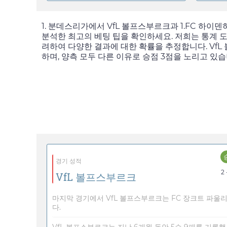
1. 분데스리가에서 VfL 볼프스부르크과 1.FC 하
분석한 최고의 베팅 팁을 확인하세요. 저희는 통계 
려하여 다양한 결과에 대한 확률을 추정합니다. VfL
하며, 양측 모두 다른 이유로 승점 3점을 노리고 있습
경기 성적
2 
VfL 볼프스부르크
마지막 경기에서 VfL 볼프스부르크는 FC 장크트 파울리를
다.
VfL 볼프스부르크는 지난 6개월 동안 5승 9패를 기록했