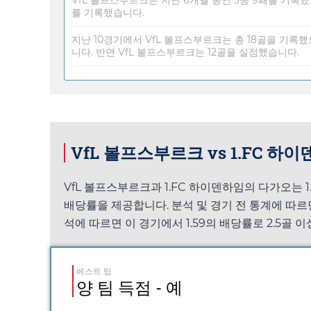
를 기록했습니다.
지난 10경기에서 VfL 볼프스부르크는 총 18골을 기록했으
니다. 반면 VfL 볼프스부르크는 12골을 실점했습니다.
VfL 볼프스부르크 vs 1.FC 
VfL 볼프스부르크과 1.FC 하이덴하임의 다가오는 
배당률을 제공합니다. 분석 및 경기 전 통계에 따르
석에 따르면 이 경기에서
1.59
의 배당률로 2.5골 이
베스트 팁
양 팀 득점 - 예