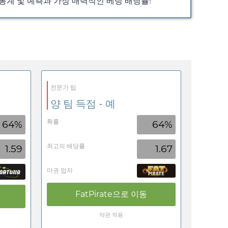
세한 통계 및 예측과 가장 매력적인 베팅 배당률!
전문가 팁
양 팀 득점 - 예
확률
64%
64%
최고의 배당률
1.59
1.67
마권 업자
FatPirate
으로 이동
약관 적용