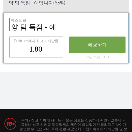
양 팀 득점 - 예입니다(65%).
베스트 팁
양 팀 득점 - 예
Emirbet
에서 최고의 배당률
베팅하기
1.80
약관 적용 | +18
주의 / 참고 저희 웹사이트의 모든 정보는 신중하게 확인되었습니다.
그러나 스포츠 베팅 제공업체의 제안이 끊임없이 변경되므로 차이가
발생할 수 있습니다. 특히 관련 제공업체의 웹사이트에서 배당률 및 보