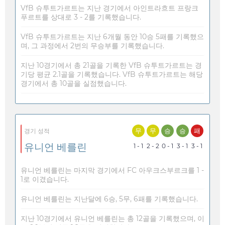
VfB 슈투트가르트는 지난 경기에서 아인트라흐트 프랑크
푸르트를 상대로 3 - 2를 기록했습니다.
VfB 슈투트가르트는 지난 6개월 동안 10승 5패를 기록했으
며, 그 과정에서 2번의 무승부를 기록했습니다.
지난 10경기에서 총 21골을 기록한 VfB 슈투트가르트는 경
기당 평균 2.1골을 기록했습니다. VfB 슈투트가르트는 해당
경기에서 총 10골을 실점했습니다.
무
무
승
승
패
경기 성적
유니언 베를린
1 - 1
2 - 2
0 - 1
3 - 1
3 - 1
유니언 베를린는 마지막 경기에서 FC 아우크스부르크를 1 -
1로 이겼습니다.
유니언 베를린는 지난달에 6승, 5무, 6패를 기록했습니다.
지난 10경기에서 유니언 베를린는 총 12골을 기록했으며, 이