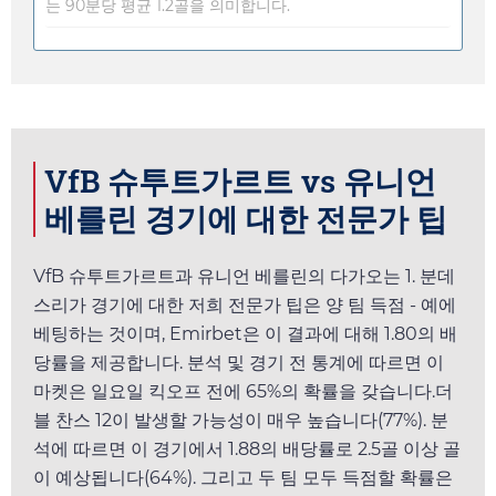
는 90분당 평균 1.2골을 의미합니다.
VfB 슈투트가르트 vs 유니언
베를린 경기에 대한 전문가 팁
VfB 슈투트가르트과 유니언 베를린의 다가오는 1. 분데
스리가 경기에 대한 저희 전문가 팁은 양 팀 득점 - 예에
베팅하는 것이며,
Emirbet
은 이 결과에 대해
1.80
의 배
당률을 제공합니다. 분석 및 경기 전 통계에 따르면 이
마켓은
일요일
킥오프 전에 65%의 확률을 갖습니다.더
블 찬스 12이 발생할 가능성이 매우 높습니다(77%). 분
석에 따르면 이 경기에서
1.88
의 배당률로 2.5골 이상 골
이 예상됩니다(64%). 그리고 두 팀 모두 득점할 확률은