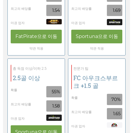
최고의 배당률
최고의 배당률
1.54
1.69
마권 업자
마권 업자
FatPirate
으로 이동
Sportuna
으로 이동
약관 적용
약관 적용
총 득점 이상/이하 2.5
전문가 팁
2.5골 이상
FC 아우크스부르
크 +1.5 골
확률
55%
확률
70%
최고의 배당률
1.58
최고의 배당률
1.65
마권 업자
마권 업자
Sportuna
으로 이동