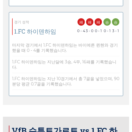
패
패
패
승
승
경기 성적
1.FC 하이덴하임
0 - 4
3 - 0
0 - 1
0 - 1
3 - 1
마지막 경기에서 1.FC 하이덴하임는 바이에른 뮌헨와 경기
했을 때 0 - 4를 기록했습니다.
1.FC 하이덴하임는 지난달에 3승, 4무, 16패를 기록했습니
다.
1.FC 하이덴하임는 지난 10경기에서 총 7골을 넣었으며, 90
분당 평균 0.7골을 기록했습니다.
VfB 슈투트가르트 vs 1.FC 하