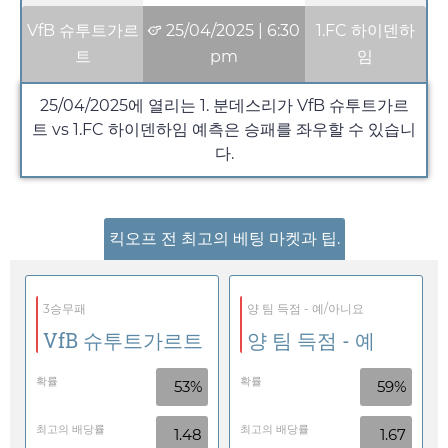
VfB 슈투트가르
25/04/2025
|
6:30
1.FC 하이덴하
트
pm
임
25/04/2025
에 열리는 1. 분데스리가 VfB 슈투트가르
트 vs 1.FC 하이덴하임 예측은 승패를 좌우할 수 있습니
다.
킥오프 전 최고의 베팅 마켓과 팁.
3승무패
양 팀 득점 - 예/아니요
VfB 슈투트가르트
양 팀 득점 - 예
확률
확률
53%
59%
최고의 배당률
최고의 배당률
1.48
1.67