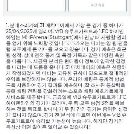
약관 적용
1. 분데스리가의 31 매치데이에서 가장 큰 경기 중 하나가
25/04/2025
에 열리며, VfB 슈투트가르트과 1.FC 하이덴
하임는 MHPArena (Stuttgart)에서 만날 때 자랑할 권리
를 얻기 위해 노력할 것입니다. 다가오는 더비는 양 팀 팬클
럽 모두에게 큰 기대를 모으고 있습니다. 경기 예측은 최근
팀 성적, 상대 전적 통계 및 득점 기록과 같은 다양한 측면
을 다룹니다. 제공된 분석은 펀터들이 정보에 입각한 결정
을 내리는 데 도움을 줍니다. 31 매치데이의 예측은 신중하
게 작성되었지만 더비는 고유한 규칙이 있으므로 절대적인
수익을 보장하지는 않습니다. 온라인 베팅은 통계적 방법
론을 사용하여 경기 결과를 예측하며, 잘 조사된 통찰력을
통해 베팅 전략을 강화하려는 스포츠 베팅 애호가들에게
서비스를 제공합니다.
금요일
에 VfB 슈투트가르트과 1.FC
하이덴하임의 경기가 열리며, 두 팀 모두 승점 3점을 확보
하는 것을 목표로 합니다.이 두 팀 간의 경기는 좀처럼 싱겁
게 끝나지 않으며, 경기 전 분석에 따르면 이번에는 VfB 슈
투트가르트이 승리할 가능성이 높습니다. 하지만 경기의
특성상 어떤 일이든 일어날 수 있습니다!