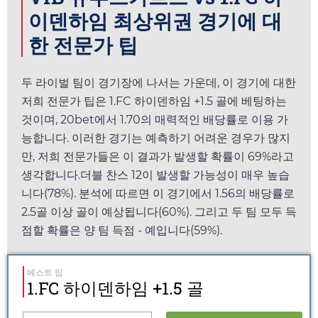
이덴하임 최상위권 경기에 대
한 전문가 팁
두 라이벌 팀이 경기장에 나서는 가운데, 이 경기에 대한
저희 전문가 팁은 1.FC 하이덴하임 +1.5 골에 베팅하는
것이며,
20bet
에서
1.70
의 매력적인 배당률로 이용 가
능합니다. 이러한 경기는 예측하기 어려운 경우가 많지
만, 저희 전문가들은 이 결과가 발생할 확률이 69%라고
생각합니다.더블 찬스 12이 발생할 가능성이 매우 높습
니다(78%). 분석에 따르면 이 경기에서
1.56
의 배당률로
2.5골 이상 골이 예상됩니다(60%). 그리고 두 팀 모두 득
점할 확률은 양 팀 득점 - 예입니다(59%).
베스트 팁
1.FC 하이덴하임 +1.5 골