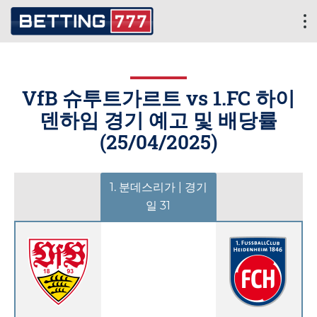
VfB 슈투트가르트 vs 1.FC 하이
덴하임 경기 예고 및 배당률
(
25/04/2025
)
1. 분데스리가 | 경기
일 31