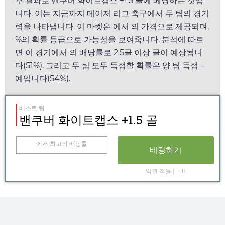
후 결과로 밴쿠버 화이트캡스 +1.5 골에 베팅하는 것입
니다. 이는 지금까지 메이저 리그 축구에서 두 팀의 경기
력을 나타냅니다. 이 마켓은
에서
의 가격으로 제공되며,
%의 확률 등급으로 가능성을 보여줍니다. 분석에 따르
면 이 경기에서
의 배당률로 2.5골 이상 골이 예상됩니
다(51%). 그리고 두 팀 모두 득점할 확률은 양 팀 득점 -
예입니다(54%).
베스트 팁
밴쿠버 화이트캡스 +1.5 골
에서 최고의 배당률
베팅하기
약관 적용 | +18