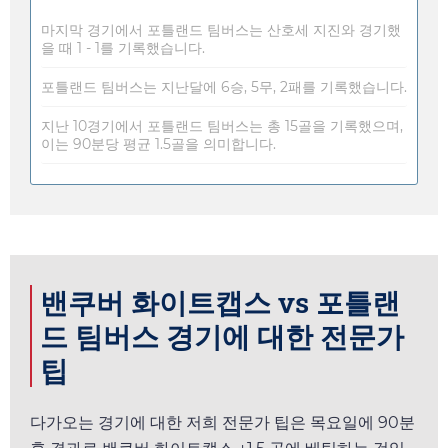
마지막 경기에서 포틀랜드 팀버스는 산호세 지진와 경기했
을 때 1 - 1를 기록했습니다.
포틀랜드 팀버스는 지난달에 6승, 5무, 2패를 기록했습니다.
지난 10경기에서 포틀랜드 팀버스는 총 15골을 기록했으며,
이는 90분당 평균 1.5골을 의미합니다.
밴쿠버 화이트캡스 vs 포틀랜
드 팀버스 경기에 대한 전문가
팁
다가오는 경기에 대한 저희 전문가 팁은
목요일
에 90분