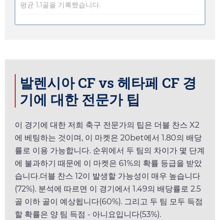
평균 1.1골을 기록했습니다.
발렌시아 CF vs 헤타페 CF 경
기에 대한 전문가 팁
이 경기에 대한 저희 축구 전문가의 팁은 더블 찬스 X2
에 베팅하는 것이며, 이 마켓은
20bet
에서
1.80
의 배당
률로 이용 가능합니다. 순위에서 두 팀의 차이가 몇 단계
에 불과하기 때문에 이 마켓은 61%의 확률 등급을 받았
습니다.더블 찬스 12이 발생할 가능성이 매우 높습니다
(72%). 분석에 따르면 이 경기에서
1.49
의 배당률로 2.5
골 이하 골이 예상됩니다(60%). 그리고 두 팀 모두 득점
할 확률은 양 팀 득점 - 아니요입니다(53%).