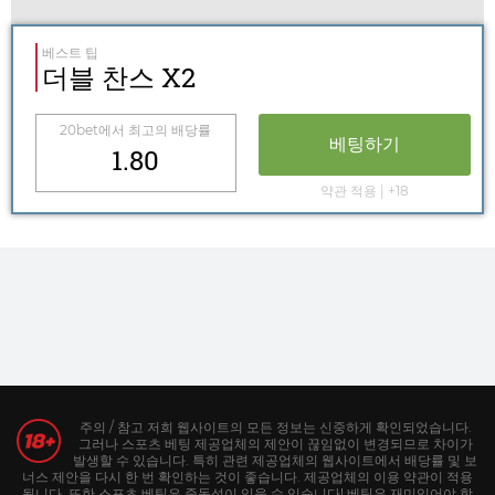
베스트 팁
더블 찬스 X2
20bet
에서 최고의 배당률
베팅하기
1.80
약관 적용 | +18
주의 / 참고 저희 웹사이트의 모든 정보는 신중하게 확인되었습니다.
그러나 스포츠 베팅 제공업체의 제안이 끊임없이 변경되므로 차이가
발생할 수 있습니다. 특히 관련 제공업체의 웹사이트에서 배당률 및 보
너스 제안을 다시 한 번 확인하는 것이 좋습니다. 제공업체의 이용 약관이 적용
됩니다. 또한 스포츠 베팅은 중독성이 있을 수 있습니다! 베팅은 재미있어야 합