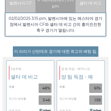
발렌시아 CF
셀타 데 비고
pm
02/02/2025
3:15 pm
, 발렌시아에 있는 메스타야 경기
장에서 발렌시아 CF와 셀타 데 비고 간의 흥미진진한
축구 경기가 열립니다.
이 라리가 산탄데르 경기에 대한 최고의 베팅 팁.
3승무패
양 팀 득점 - 예/아니요
셀타 데 비고
양 팀 득점 - 예
확률
확률
48%
61%
최고의 배당률
최고의 배당률
3.46
1.93
마권 업자
마권 업자