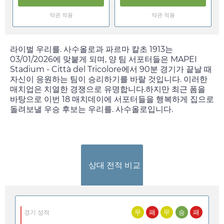
약관 적용
약관 적용
라이벌 우리를. 사수올로과 파르마 칼초 1913는
03/01/2026
에 맞붙게 되며, 양 팀 서포터들은 MAPEI
Stadium - Città del Tricolore에서 90분 경기가 끝날 때
자신이 응원하는 팀이 승리하기를 바랄 것입니다. 이러한
매치업은 치열한 경쟁으로 유명합니다.하지만 최근 폼을
바탕으로 이번 18 매치데이에 서포터들을 행복하게 집으로
돌려보낼 우승 후보는 우리를. 사수올로입니다.
상대 전적 비교
무
패
무
승
패
경기 성적