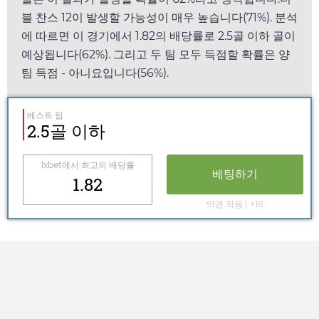
블 찬스 12이 발생할 가능성이 매우 높습니다(71%). 분석
에 따르면 이 경기에서
1.82
의 배당률로 2.5골 이하 골이
예상됩니다(62%). 그리고 두 팀 모두 득점할 확률은 양
팀 득점 - 아니요입니다(56%).
베스트 팁
2.5골 이하
1xbet
에서 최고의 배당률
베팅하기
1.82
약관 적용 | +18