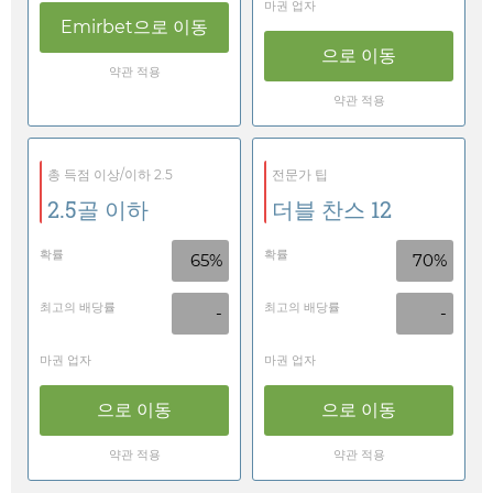
마권 업자
Emirbet
으로 이동
으로 이동
약관 적용
약관 적용
총 득점 이상/이하 2.5
전문가 팁
2.5골 이하
더블 찬스 12
확률
확률
65%
70%
최고의 배당률
최고의 배당률
-
-
마권 업자
마권 업자
으로 이동
으로 이동
약관 적용
약관 적용