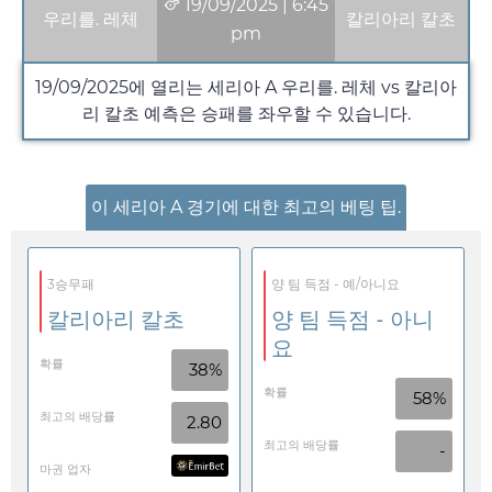
19/09/2025
|
6:45
우리를. 레체
칼리아리 칼초
pm
19/09/2025
에 열리는 세리아 A 우리를. 레체 vs 칼리아
리 칼초 예측은 승패를 좌우할 수 있습니다.
이 세리아 A 경기에 대한 최고의 베팅 팁.
3승무패
양 팀 득점 - 예/아니요
칼리아리 칼초
양 팀 득점 - 아니
요
확률
38%
확률
58%
최고의 배당률
2.80
최고의 배당률
-
마권 업자