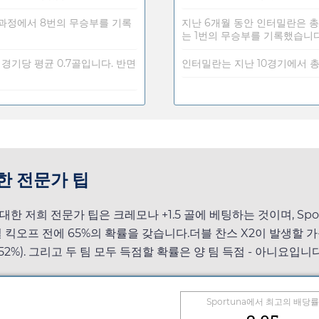
 과정에서 8번의 무승부를 기록
지난 6개월 동안 인터밀란은 총
는 1번의 무승부를 기록했습니다
경기당 평균 0.7골입니다. 반면
인터밀란는 지난 10경기에서 총 
한 전문가 팁
한 저희 전문가 팁은 크레모나 +1.5 골에 베팅하는 것이며,
Spo
일
킥오프 전에 65%의 확률을 갖습니다.더블 찬스 X2이 발생할 가
2%). 그리고 두 팀 모두 득점할 확률은 양 팀 득점 - 아니요입니다(
Sportuna
에서 최고의 배당률