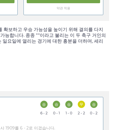
약관 적용
를 확보하고 우승 가능성을 높이기 위해 결의를 다지
능합니다. 종종 ""이라고 불리는 이 두 축구 거인의
는
일요일
에 열리는 경기에 대한 흥분을 더하며, 세리
승
승
승
무
승
6 - 2
0 - 1
1 - 0
2 - 2
0 - 2
1909를 6 - 2로 이겼습니다.