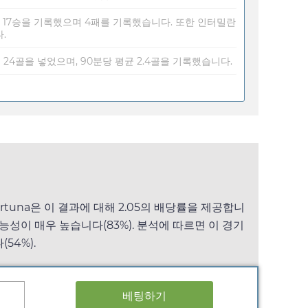
 17승을 기록했으며 4패를 기록했습니다. 또한 인터밀란
.
24골을 넣었으며, 90분당 평균 2.4골을 기록했습니다.
rtuna
은 이 결과에 대해
2.05
의 배당률을 제공합니
능성이 매우 높습니다(83%). 분석에 따르면 이 경기
54%).
베팅하기