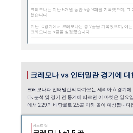
크레모나는 지난 6개월 동안 5승 9패를 기록했으며, 그
했습니다.
지난 10경기에서 크레모나는 총 7골을 기록했으며, 이는 
크레모나는 4골을 실점했습니다.
크레모나 vs 인터밀란 경기에 대
크레모나과 인터밀란의 다가오는 세리아 A 경기에 대
다. 분석 및 경기 전 통계에 따르면 이 마켓은
일요
에서
2.29
의 배당률로 2.5골 이하 골이 예상됩니다(5
베스트 팁
크레모나 +1.5 골