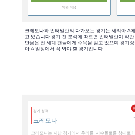
약관 적용
크레모나과 인터밀란의 다가오는 경기는 세리아 A에서
고 있습니다.경기 전 분석에 따르면 인터밀란이 약간
만남은 전 세계 팬들에게 주목을 받고 있으며 경기장
아 A 일정에서 꼭 봐야 할 경기입니다.
경기 성적
1 
크레모나
크레모나는 지난 경기에서 우리를. 사수올로를 상대로 1 