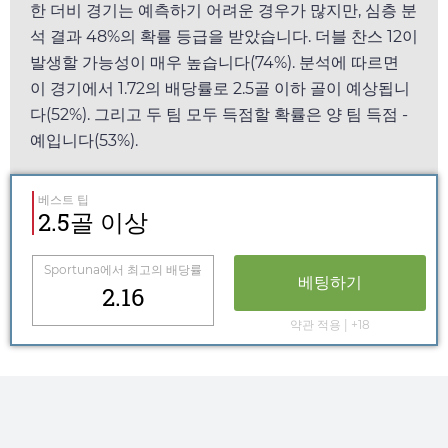
한 더비 경기는 예측하기 어려운 경우가 많지만, 심층 분
석 결과 48%의 확률 등급을 받았습니다. 더블 찬스 12이
발생할 가능성이 매우 높습니다(74%). 분석에 따르면
이 경기에서
1.72
의 배당률로 2.5골 이하 골이 예상됩니
다(52%). 그리고 두 팀 모두 득점할 확률은 양 팀 득점 -
예입니다(53%).
베스트 팁
2.5골 이상
Sportuna
에서 최고의 배당률
베팅하기
2.16
약관 적용 | +18