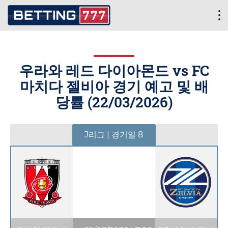
우라와 레드 다이아몬드 vs FC
마치다 젤비아 경기 예고 및 배
당률 (
22/03/2026
)
J리그 | 경기일 8