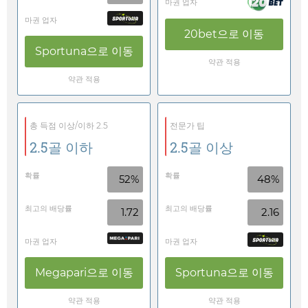
마권 업자
마권 업자
20bet
으로 이동
Sportuna
으로 이동
약관 적용
약관 적용
총 득점 이상/이하 2.5
전문가 팁
2.5골 이하
2.5골 이상
확률
확률
52%
48%
최고의 배당률
최고의 배당률
1.72
2.16
마권 업자
마권 업자
Megapari
으로 이동
Sportuna
으로 이동
약관 적용
약관 적용