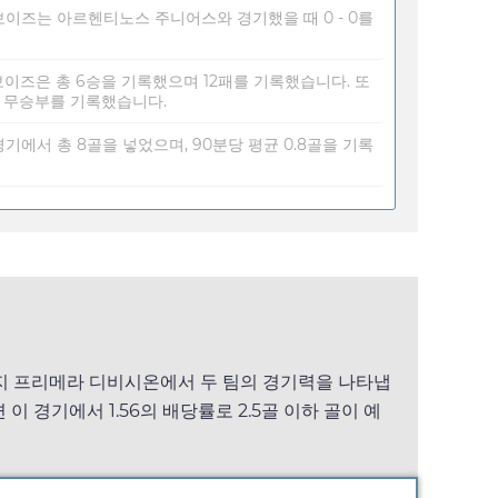
이즈는 아르헨티노스 주니어스와 경기했을 때 0 - 0를
보이즈은 총 6승을 기록했으며 12패를 기록했습니다. 또
의 무승부를 기록했습니다.
기에서 총 8골을 넣었으며, 90분당 평균 0.8골을 기록
금까지 프리메라 디비시온에서 두 팀의 경기력을 나타냅
면 이 경기에서
1.56
의 배당률로 2.5골 이하 골이 예