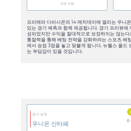
약관 적용
프리메라 디비시온의 14 매치데이에 열리는 우니온 
있는 경기 예측과 함께 제공됩니다. 경기 프리뷰에
성되었지만 수익을 절대적으로 보장하지는 않는다는 
통찰력을 통해 베팅 전략을 강화하려는 스포츠 베
에서 승점 3점을 놓고 맞붙게 됩니다. 뉴웰스 올드
는 부담감이 있을 것입니다.
경기 성적
0 
우니온 산타페