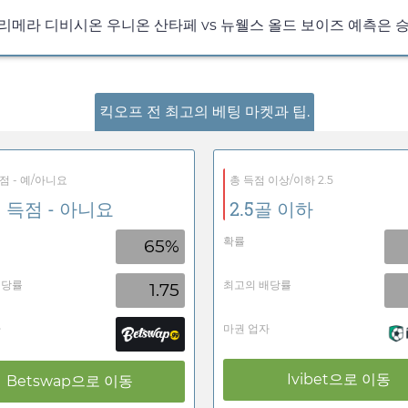
리메라 디비시온 우니온 산타페 vs 뉴웰스 올드 보이즈 예측은 
킥오프 전 최고의 베팅 마켓과 팁.
점 - 예/아니요
총 득점 이상/이하 2.5
 득점 - 아니요
2.5골 이하
확률
65%
배당률
최고의 배당률
1.75
자
마권 업자
Ivibet
으로 이동
Betswap
으로 이동