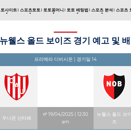
토토사이트
스포츠토토
토토꽁머니
토토 배팅법
스포츠 분석
스포츠 
 뉴웰스 올드 보이즈 경기 예고 및 배
프리메라 디비시온 | 경기일 14
19/04/2025
|
12:30
뉴웰스 올드 보
우니온 산타페
am
즈