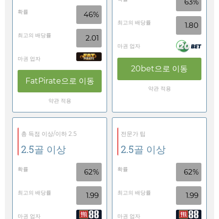
63%
확률
46%
최고의 배당률
1.80
최고의 배당률
2.01
마권 업자
마권 업자
20bet
으로 이동
FatPirate
으로 이동
약관 적용
약관 적용
총 득점 이상/이하 2.5
전문가 팁
2.5골 이상
2.5골 이상
확률
확률
62%
62%
최고의 배당률
최고의 배당률
1.99
1.99
마권 업자
마권 업자