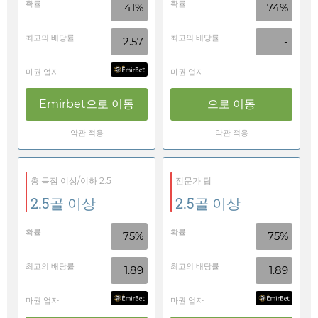
확률
확률
41%
74%
최고의 배당률
최고의 배당률
2.57
-
마권 업자
마권 업자
Emirbet
으로 이동
으로 이동
약관 적용
약관 적용
총 득점 이상/이하 2.5
전문가 팁
2.5골 이상
2.5골 이상
확률
확률
75%
75%
최고의 배당률
최고의 배당률
1.89
1.89
마권 업자
마권 업자