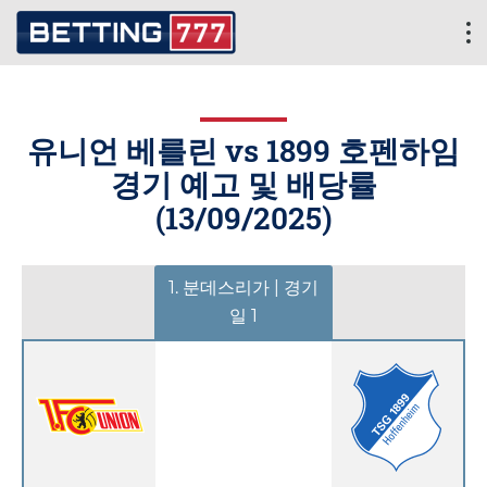
유니언 베를린 vs 1899 호펜하임
경기 예고 및 배당률
(
13/09/2025
)
1. 분데스리가 | 경기
일 1