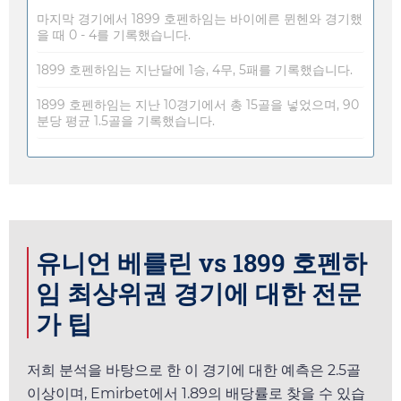
마지막 경기에서 1899 호펜하임는 바이에른 뮌헨와 경기했
을 때 0 - 4를 기록했습니다.
1899 호펜하임는 지난달에 1승, 4무, 5패를 기록했습니다.
1899 호펜하임는 지난 10경기에서 총 15골을 넣었으며, 90
분당 평균 1.5골을 기록했습니다.
유니언 베를린 vs 1899 호펜하
임 최상위권 경기에 대한 전문
가 팁
저희 분석을 바탕으로 한 이 경기에 대한 예측은 2.5골
이상이며,
Emirbet
에서
1.89
의 배당률로 찾을 수 있습