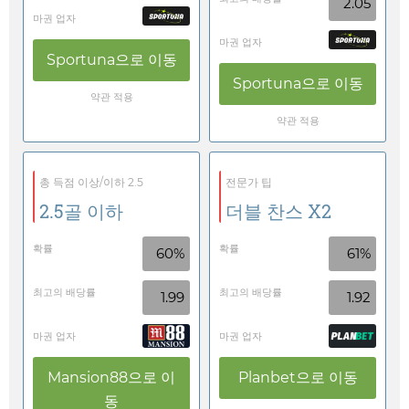
2.05
마권 업자
마권 업자
Sportuna
으로 이동
Sportuna
으로 이동
약관 적용
약관 적용
총 득점 이상/이하 2.5
전문가 팁
2.5골 이하
더블 찬스 X2
확률
확률
60%
61%
최고의 배당률
최고의 배당률
1.99
1.92
마권 업자
마권 업자
Mansion88
으로 이
Planbet
으로 이동
동