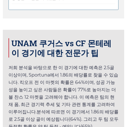
UNAM 쿠거스 vs CF 몬테레
이 경기에 대한 전문가 팁
저희 분석을 바탕으로 한 이 경기에 대한 예측은 2.5골
이상이며,
Sportuna
에서
1.86
의 배당률로 찾을 수 있습
니다. 킥오프 전 이 마켓의 확률은 64%이며, 성공 가능
성을 높이고 싶은 사람들은 확률이 77%로 높아지는 더
블 찬스 12 마켓을 고려해야 합니다. 이 예측은 팀의 현
재 폼, 최근 경기력 추세 및 기타 관련 통계를 고려하여
이루어집니다.분석에 따르면 이 경기에서
1.86
의 배당률
로 2.5골 이상 골이 예상됩니다(64%). 그리고 두 팀 모두
득점할 확률은 양 팀 득점 - 예입니다(65%).