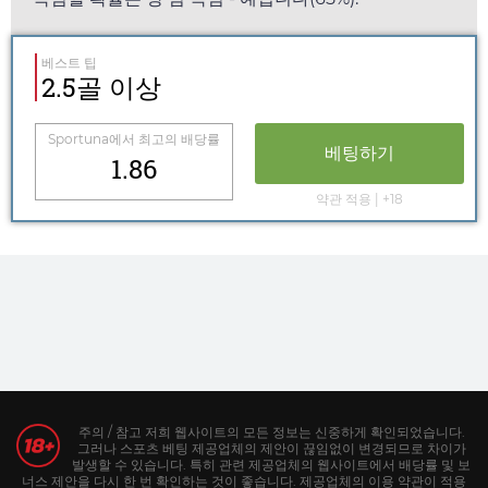
베스트 팁
2.5골 이상
Sportuna
에서 최고의 배당률
베팅하기
1.86
약관 적용 | +18
주의 / 참고 저희 웹사이트의 모든 정보는 신중하게 확인되었습니다.
그러나 스포츠 베팅 제공업체의 제안이 끊임없이 변경되므로 차이가
발생할 수 있습니다. 특히 관련 제공업체의 웹사이트에서 배당률 및 보
너스 제안을 다시 한 번 확인하는 것이 좋습니다. 제공업체의 이용 약관이 적용