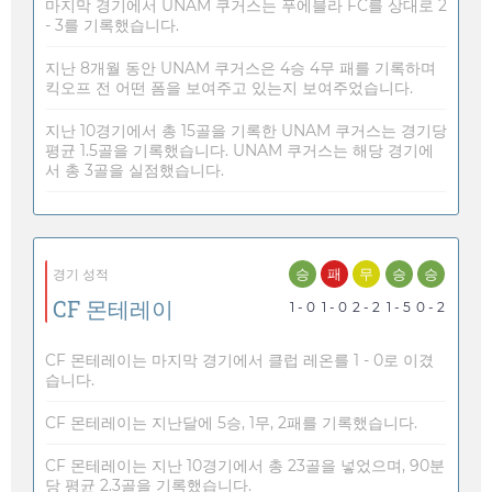
마지막 경기에서 UNAM 쿠거스는 푸에블라 FC를 상대로 2
- 3를 기록했습니다.
지난 8개월 동안 UNAM 쿠거스은 4승 4무 패를 기록하며
킥오프 전 어떤 폼을 보여주고 있는지 보여주었습니다.
지난 10경기에서 총 15골을 기록한 UNAM 쿠거스는 경기당
평균 1.5골을 기록했습니다. UNAM 쿠거스는 해당 경기에
서 총 3골을 실점했습니다.
승
패
무
승
승
경기 성적
CF 몬테레이
1 - 0
1 - 0
2 - 2
1 - 5
0 - 2
CF 몬테레이는 마지막 경기에서 클럽 레온를 1 - 0로 이겼
습니다.
CF 몬테레이는 지난달에 5승, 1무, 2패를 기록했습니다.
CF 몬테레이는 지난 10경기에서 총 23골을 넣었으며, 90분
당 평균 2.3골을 기록했습니다.