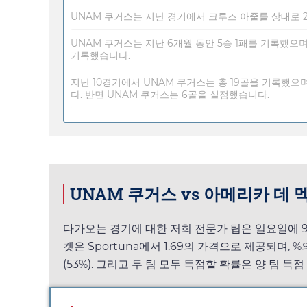
UNAM 쿠거스는 지난 경기에서 크루즈 아줄를 상대로 2 
UNAM 쿠거스는 지난 6개월 동안 5승 1패를 기록했으며
기록했습니다.
지난 10경기에서 UNAM 쿠거스는 총 19골을 기록했으며
다. 반면 UNAM 쿠거스는 6골을 실점했습니다.
UNAM 쿠거스 vs 아메리카 데 
다가오는 경기에 대한 저희 전문가 팁은
일요일
에 
켓은
Sportuna
에서
1.69
의 가격으로 제공되며, 
(53%). 그리고 두 팀 모두 득점할 확률은 양 팀 득점 