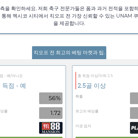
예측을 확인하세요. 저희 축구 전문가들은 폼과 과거 전적을 포함하
 통해 멕시코 시티에서 킥오프 전 가장 신뢰할 수 있는 UNAM
을 제공합니다.
킥오프 전 최고의 베팅 마켓과 팁.
점 - 예/아니요
총 득점 이상/이하 2.5
 득점 - 예
2.5골 이상
확률
56%
배당률
최고의 배당률
1.72
자
마권 업자