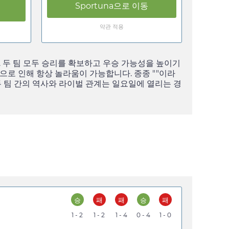
Sportuna
으로 이동
약관 적용
 두 팀 모두 승리를 확보하고 우승 가능성을 높이기
으로 인해 항상 놀라움이 가능합니다. 종종 ""이라
두 팀 간의 역사와 라이벌 관계는
일요일
에 열리는 경
승
패
패
승
패
1 - 2
1 - 2
1 - 4
0 - 4
1 - 0