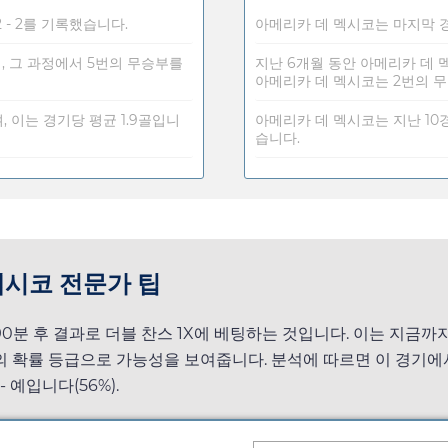
- 2를 기록했습니다.
아메리카 데 멕시코는 마지막 경기
, 그 과정에서 5번의 무승부를
지난 6개월 동안 아메리카 데 
아메리카 데 멕시코는 2번의 
, 이는 경기당 평균 1.9골입니
아메리카 데 멕시코는 지난 10경
습니다.
멕시코 전문가 팁
90분 후 결과로 더블 찬스 1X에 베팅하는 것입니다. 이는 지금까
%의 확률 등급으로 가능성을 보여줍니다. 분석에 따르면 이 경기
- 예입니다(56%).