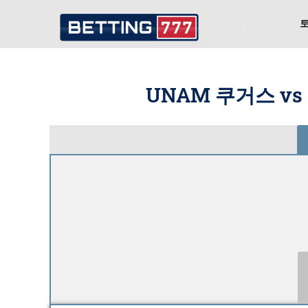
UNAM 쿠거스 vs