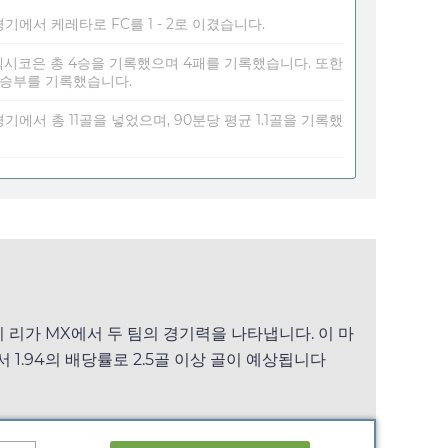
에서 케레타로 FC를 1 - 2로 이겼습니다.
멕시코은 총 4승을 기록했으며 4패를 기록했습니다. 또한
무승부를 기록했습니다.
기에서 총 11골을 넣었으며, 90분당 평균 1.1골을 기록했
지 리가 MX에서 두 팀의 경기력을 나타냅니다. 이 마
에서
1.94
의 배당률로 2.5골 이상 골이 예상됩니다