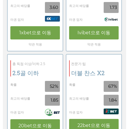
최고의 배당률
최고의 배당률
3.60
1.73
마권 업자
마권 업자
1xbet
으로 이동
Ivibet
으로 이동
약관 적용
약관 적용
총 득점 이상/이하 2.5
전문가 팁
2.5골 이하
더블 찬스 X2
확률
확률
52%
67%
최고의 배당률
최고의 배당률
1.85
1.84
마권 업자
마권 업자
22bet
으로 이동
20bet
으로 이동