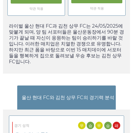
약관 적용
약관 적용
라이벌 울산 현대 FC과 김천 상무 FC는
24/05/2025
에
맞붙게 되며, 양 팀 서포터들은 울산운동장에서 90분 경
기가 끝날 때 자신이 응원하는 팀이 승리하기를 바랄 것
입니다. 이러한 매치업은 치열한 경쟁으로 유명합니다.
하지만 최근 폼을 바탕으로 이번 15 매치데이에 서포터
들을 행복하게 집으로 돌려보낼 우승 후보는 김천 상무
FC입니다.
울산 현대 FC와 김천 상무 FC의 경기력 분석
무
승
무
승
패
경기 성적