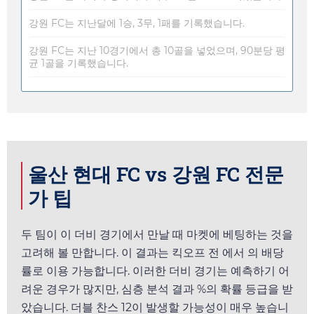
강원 FC는 지난달에 1승, 3무, 1패를 기록했습니다.
강원 FC는 지난 10경기에서 총 10골을 넣었으며, 90분당 평
균 1골을 기록했습니다.
울산 현대 FC vs 강원 FC 전문
가 팁
두 팀이 이 더비 경기에서 만날 때 마켓에 베팅하는 것을
고려해 볼 만합니다. 이 결과는 킥오프 전
에서
의 배당
률로 이용 가능합니다. 이러한 더비 경기는 예측하기 어
려운 경우가 많지만, 심층 분석 결과 %의 확률 등급을 받
았습니다. 더블 찬스 12이 발생할 가능성이 매우 높습니